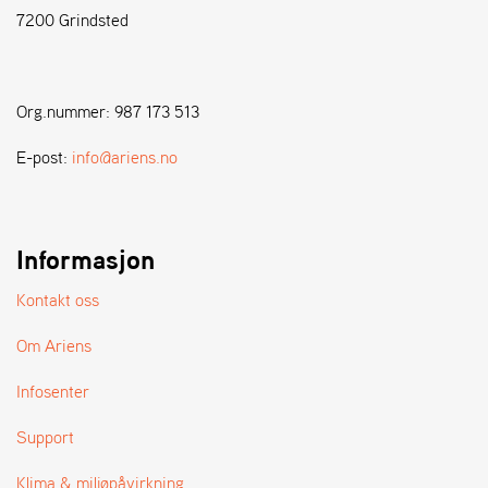
7200 Grindsted
S
T
E
Org.nummer: 987 173 513
N
S
E-post:
info@ariens.no
W
E
Informasjon
I
B
A
Kontakt oss
N
G
Om Ariens
Infosenter
F
O
Support
R
H
Klima & miljøpåvirkning