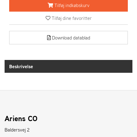
R
Tilføj indkøbskurv
I
E
Tilføj dine favoritter
N
S
Download datablad
A
S
-
M
Beskrivelse
O
T
O
R
E
L
Ariens CO
I
E
Baldersvej 2
T