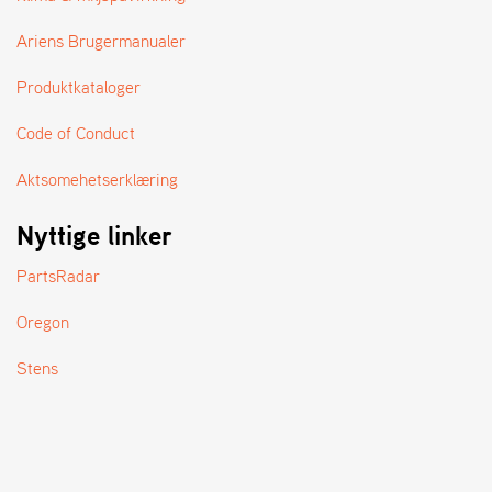
A
N
Ariens Brugermanualer
D
L
Produktkataloger
E
R
S
Code of Conduct
Ø
G
Aktsomehetserklæring
E
R
Nyttige linker
PartsRadar
Oregon
Stens