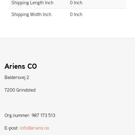
Shipping Length Inch
0 Inch
Shipping Width Inch
0 Inch
S
T
E
N
S
W
Ariens CO
E
I
B
Baldersvej 2
A
N
7200 Grindsted
G
F
Org.nummer: 987 173 513
O
R
E-post:
info@ariens.no
H