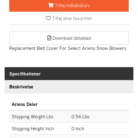
R
Tilføj indkøbskurv
I
E
Tilføj dine favoritter
N
S
Download datablad
A
Replacement Belt Cover For Select Ariens Snow Blowers.
S
-
M
O
Specifikationer
T
O
Beskrivelse
R
Ariens Deler
E
L
Shipping Weight Lbs
0.54 Lbs
I
E
Shipping Height Inch
0 Inch
T