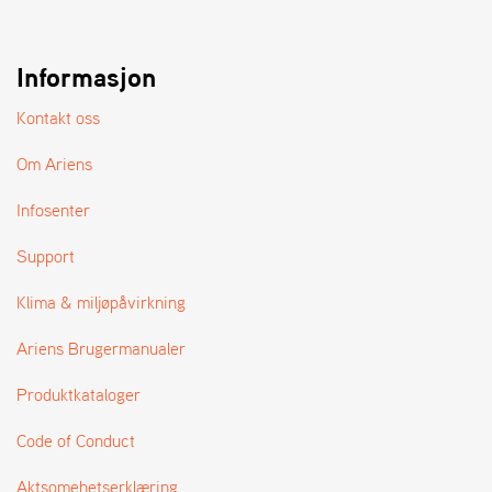
A
N
D
L
Informasjon
E
R
Kontakt oss
S
Ø
Om Ariens
G
E
Infosenter
R
Support
Klima & miljøpåvirkning
Ariens Brugermanualer
Produktkataloger
Code of Conduct
Aktsomehetserklæring