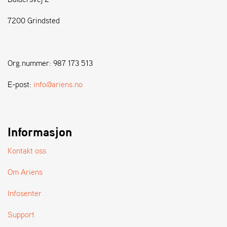
7200 Grindsted
S
T
E
N
Org.nummer: 987 173 513
S
E-post:
info@ariens.no
W
E
I
B
Informasjon
A
N
Kontakt oss
G
Om Ariens
F
Infosenter
O
R
Support
H