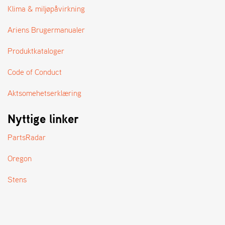
A
Klima & miljøpåvirkning
N
D
Ariens Brugermanualer
L
E
Produktkataloger
R
S
Ø
Code of Conduct
G
E
Aktsomehetserklæring
R
Nyttige linker
PartsRadar
Oregon
Stens