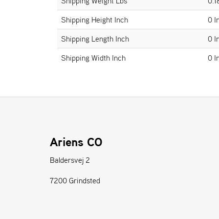
Shipping Weight Lbs
0.1
Shipping Height Inch
0 I
Shipping Length Inch
0 I
Shipping Width Inch
0 I
Ariens CO
Baldersvej 2
7200 Grindsted