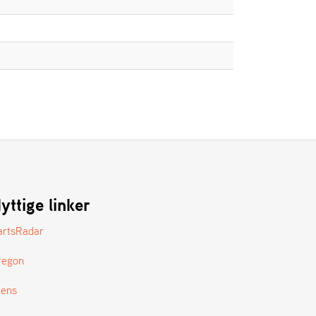
yttige linker
artsRadar
regon
tens