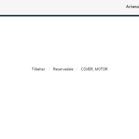
Ariens
Ariens profilbutikk
Tilbehør
Reservedele
COVER, MOTOR