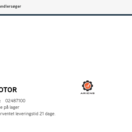
andlersøger
0
Min side
Infocenter
Favoritter
MOTOR
:
02487100
ke på lager
orventet leveringstid 21 dage.