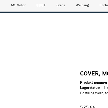
AS-Motor
ELIET
Stens
Weibang
Forh
COVER, 
Produkt nummer
Lagerstatus:
Ik
Bestillingsvare, f
525,66