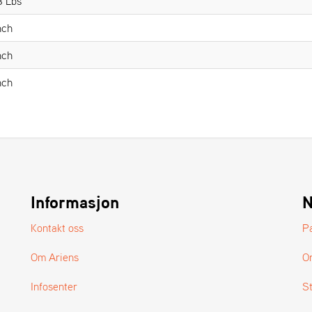
8 Lbs
nch
nch
nch
Informasjon
N
Kontakt oss
P
Om Ariens
O
Infosenter
S