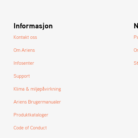
Informasjon
N
Kontakt oss
P
Om Ariens
O
Infosenter
S
Support
Klima & miljøpåvirkning
Ariens Brugermanualer
Produktkataloger
Code of Conduct