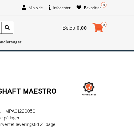
0
Min side
Infocenter
Favoritter
0
Beløb
0,00
andlersøger
 SHAFT MAESTRO
:
MPA01220050
ke på lager
orventet leveringstid 21 dage.