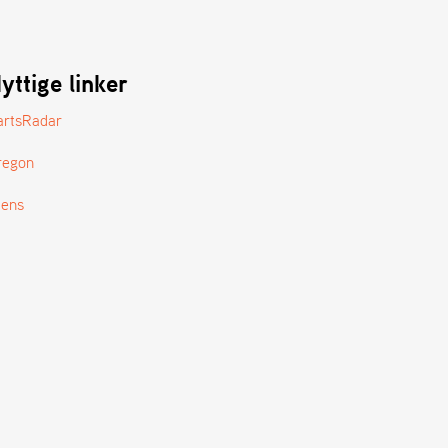
yttige linker
artsRadar
regon
tens