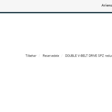
Ariens
Ariens profilbutikk
Tilbehør
Reservedele
DOUBLE V-BELT DRIVE SPZ reduc