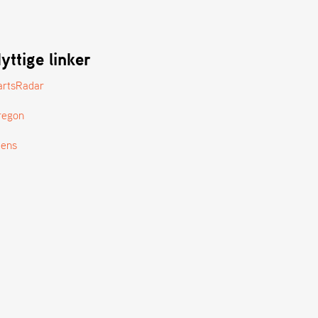
yttige linker
artsRadar
regon
tens