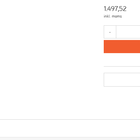
1.497,52
inkl. moms
-