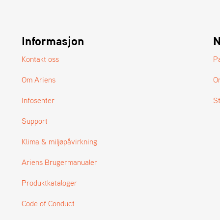
Informasjon
N
Kontakt oss
P
Om Ariens
O
Infosenter
S
Support
Klima & miljøpåvirkning
Ariens Brugermanualer
Produktkataloger
Code of Conduct