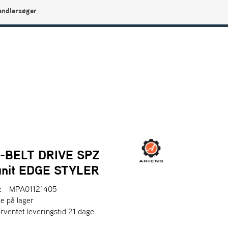
andlersøger
0
Min side
Infocenter
Favoritter
-BELT DRIVE SPZ
 unit EDGE STYLER
:
MPA01121405
ke på lager
orventet leveringstid 21 dage.