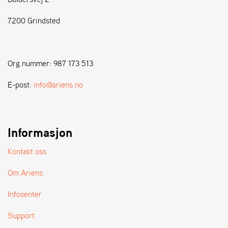
7200 Grindsted
S
T
E
N
Org.nummer: 987 173 513
S
E-post:
info@ariens.no
W
E
I
B
Informasjon
A
N
Kontakt oss
G
Om Ariens
F
Infosenter
O
R
Support
H