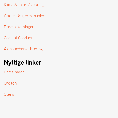
A
Klima & miljøpåvirkning
N
D
Ariens Brugermanualer
L
E
Produktkataloger
R
S
Ø
Code of Conduct
G
E
Aktsomehetserklæring
R
Nyttige linker
PartsRadar
Oregon
Stens