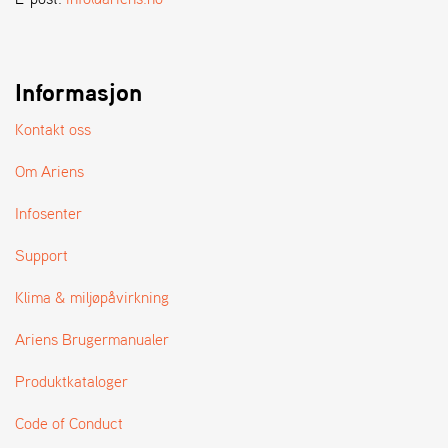
A
N
D
L
E
Informasjon
R
S
Kontakt oss
Ø
G
Om Ariens
E
R
Infosenter
Support
Klima & miljøpåvirkning
Ariens Brugermanualer
Produktkataloger
Code of Conduct