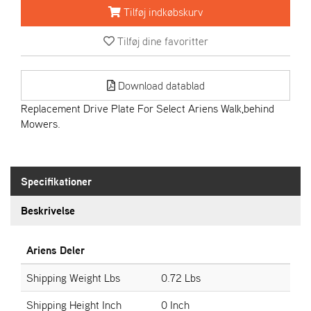
R
Tilføj indkøbskurv
I
E
Tilføj dine favoritter
N
S
Download datablad
A
Replacement Drive Plate For Select Ariens Walk,behind
S
Mowers.
-
M
O
T
Specifikationer
O
R
Beskrivelse
E
Ariens Deler
L
I
Shipping Weight Lbs
0.72 Lbs
E
T
Shipping Height Inch
0 Inch