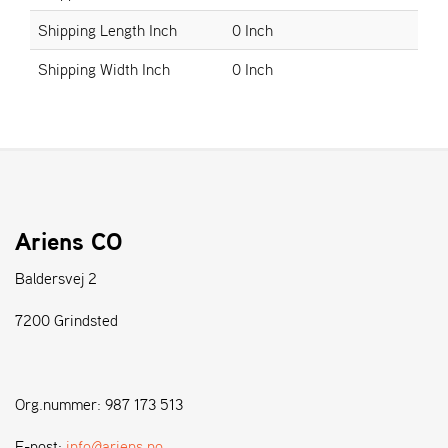
Shipping Length Inch
0 Inch
S
Shipping Width Inch
0 Inch
T
E
N
S
W
E
I
Ariens CO
B
A
Baldersvej 2
N
G
7200 Grindsted
F
O
Org.nummer: 987 173 513
R
H
E-post:
info@ariens.no