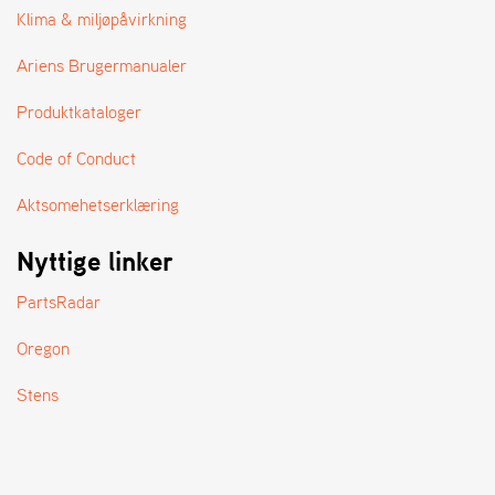
A
Klima & miljøpåvirkning
N
D
Ariens Brugermanualer
L
E
Produktkataloger
R
S
Ø
Code of Conduct
G
E
Aktsomehetserklæring
R
Nyttige linker
PartsRadar
Oregon
Stens