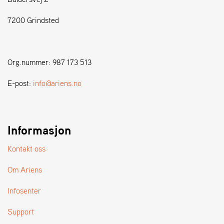
7200 Grindsted
S
T
E
N
Org.nummer: 987 173 513
S
E-post:
info@ariens.no
W
E
I
B
Informasjon
A
N
Kontakt oss
G
Om Ariens
F
Infosenter
O
R
Support
H