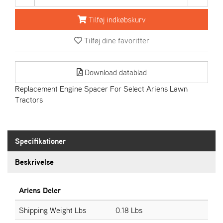
R
I
Tilføj indkøbskurv
E
N
Tilføj dine favoritter
S
Download datablad
A
S
Replacement Engine Spacer For Select Ariens Lawn
-
Tractors
M
O
T
O
Specifikationer
R
Beskrivelse
E
L
Ariens Deler
I
E
Shipping Weight Lbs
0.18 Lbs
T