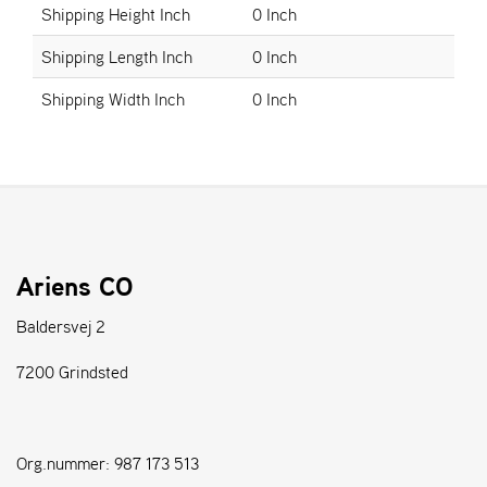
Shipping Height Inch
0 Inch
S
Shipping Length Inch
0 Inch
T
E
Shipping Width Inch
0 Inch
N
S
W
E
I
B
Ariens CO
A
N
Baldersvej 2
G
7200 Grindsted
F
O
R
Org.nummer: 987 173 513
H