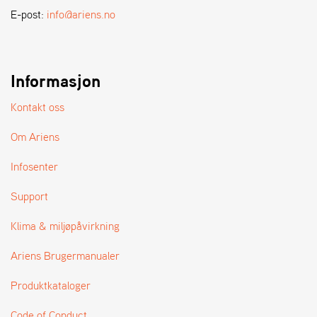
A
E-post:
info@ariens.no
N
D
L
E
R
Informasjon
S
Ø
Kontakt oss
G
E
Om Ariens
R
Infosenter
Support
Klima & miljøpåvirkning
Ariens Brugermanualer
Produktkataloger
Code of Conduct