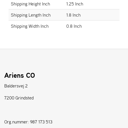
Shipping Height Inch
1.25 Inch
S
Shipping Length Inch
1.8 Inch
T
E
Shipping Width Inch
0.8 Inch
N
S
W
E
I
B
Ariens CO
A
N
Baldersvej 2
G
7200 Grindsted
F
O
R
Org.nummer: 987 173 513
H