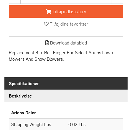
R
I
Tilføj indkøbskurv
E
N
Tilføj dine favoritter
S
Download datablad
A
S
Replacement R.h. Belt Finger For Select Ariens Lawn
-
Mowers And Snow Blowers.
M
O
T
O
Specifikationer
R
Beskrivelse
E
L
Ariens Deler
I
E
Shipping Weight Lbs
0.02 Lbs
T