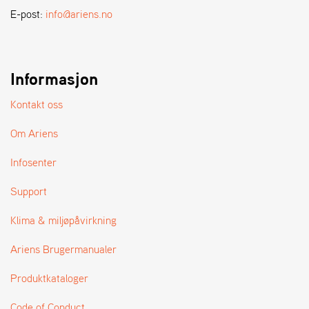
A
E-post:
info@ariens.no
N
D
L
E
R
Informasjon
S
Ø
Kontakt oss
G
E
Om Ariens
R
Infosenter
Support
Klima & miljøpåvirkning
Ariens Brugermanualer
Produktkataloger
Code of Conduct