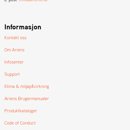
A
N
D
L
E
Informasjon
R
S
Kontakt oss
Ø
G
Om Ariens
E
R
Infosenter
Support
Klima & miljøpåvirkning
Ariens Brugermanualer
Produktkataloger
Code of Conduct