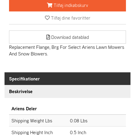
R
Tilføj indkøbskurv
I
E
Tilføj dine favoritter
N
S
Download datablad
A
Replacement Flange, Brg For Select Ariens Lawn Mowers
S
And Snow Blowers.
-
M
O
T
Specifikationer
O
R
Beskrivelse
E
Ariens Deler
L
I
Shipping Weight Lbs
0.08 Lbs
E
T
Shipping Height Inch
0.5 Inch