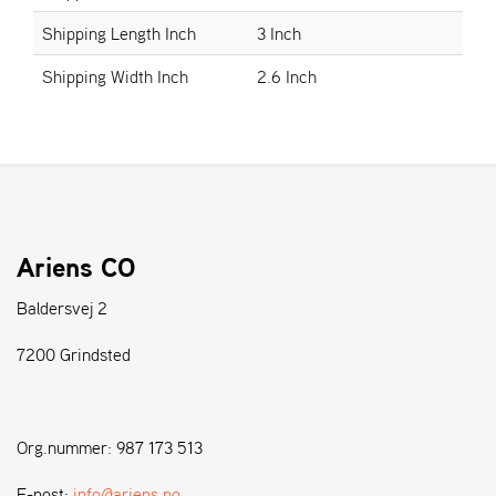
Shipping Length Inch
3 Inch
S
Shipping Width Inch
2.6 Inch
T
E
N
S
W
E
I
Ariens CO
B
A
Baldersvej 2
N
G
7200 Grindsted
F
O
Org.nummer: 987 173 513
R
H
E-post:
info@ariens.no