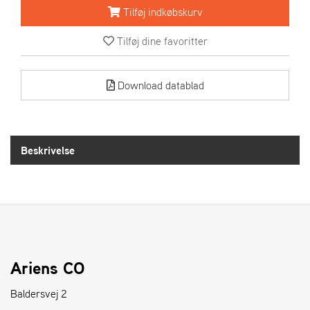
R
Tilføj indkøbskurv
I
E
Tilføj dine favoritter
N
S
Download datablad
A
S
-
M
Beskrivelse
O
T
O
R
E
L
Ariens CO
I
E
Baldersvej 2
T