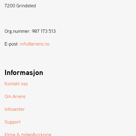
7200 Grindsted
S
T
E
Org.nummer: 987 173 513
N
S
E-post:
info@ariens.no
W
E
Informasjon
I
B
A
Kontakt oss
N
G
Om Ariens
Infosenter
F
O
Support
R
H
Klima & miljøpåvirkning