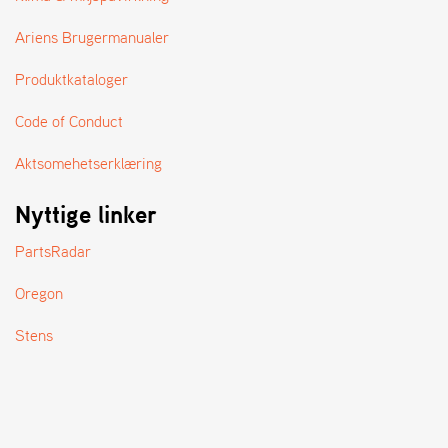
A
N
Ariens Brugermanualer
D
L
Produktkataloger
E
R
S
Code of Conduct
Ø
G
Aktsomehetserklæring
E
R
Nyttige linker
PartsRadar
Oregon
Stens