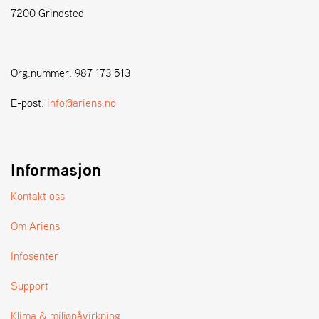
7200 Grindsted
S
T
E
Org.nummer: 987 173 513
N
S
E-post:
info@ariens.no
W
E
Informasjon
I
B
A
Kontakt oss
N
G
Om Ariens
Infosenter
F
O
Support
R
H
Klima & miljøpåvirkning