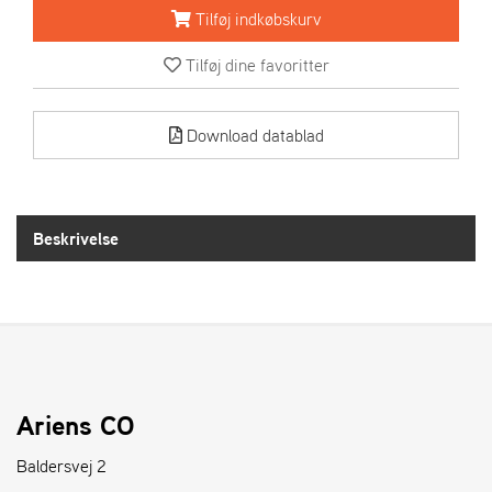
R
Tilføj indkøbskurv
I
E
Tilføj dine favoritter
N
S
Download datablad
A
S
-
M
Beskrivelse
O
T
O
R
E
L
Ariens CO
I
E
Baldersvej 2
T