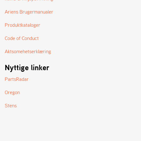
A
N
Ariens Brugermanualer
D
L
Produktkataloger
E
R
S
Code of Conduct
Ø
G
Aktsomehetserklæring
E
R
Nyttige linker
PartsRadar
Oregon
Stens