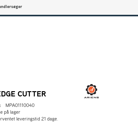
andlersøger
0
Min side
Infocenter
Favoritter
EDGE CUTTER
:
MPA01110040
ke på lager
orventet leveringstid 21 dage.