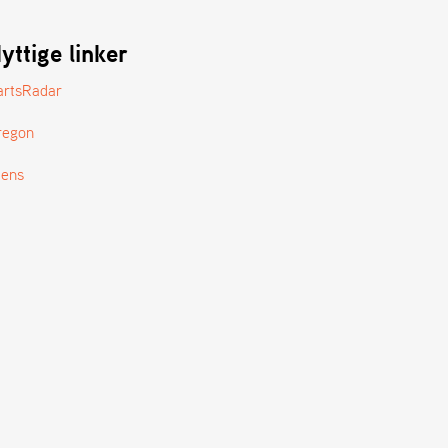
yttige linker
artsRadar
regon
tens