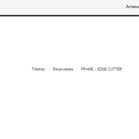
Ariens
Ariens profilbutikk
Tilbehør
Reservedele
FRAME - EDGE CUTTER