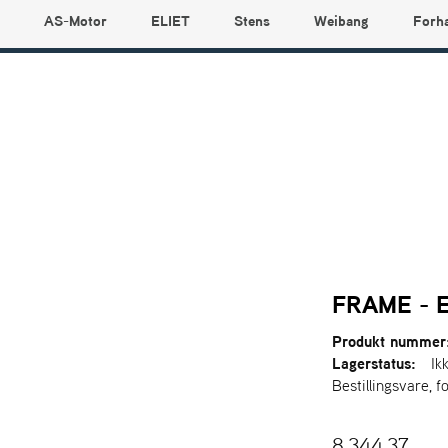
AS-Motor
ELIET
Stens
Weibang
Forh
FRAME - 
Produkt nummer
Lagerstatus:
Ik
Bestillingsvare, f
8.344,37