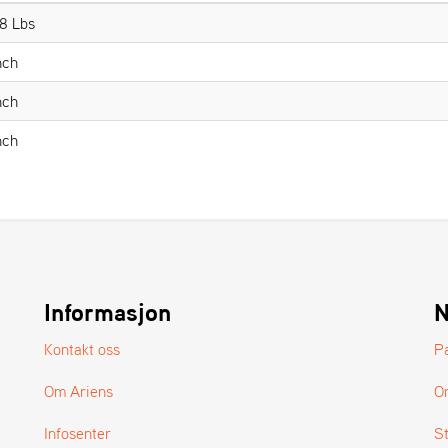
8 Lbs
nch
nch
nch
Informasjon
N
Kontakt oss
P
Om Ariens
O
Infosenter
S