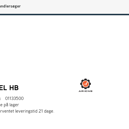
andlersøger
0
Min side
Infocenter
Favoritter
EL HB
:
01133500
ke på lager
orventet leveringstid 21 dage.