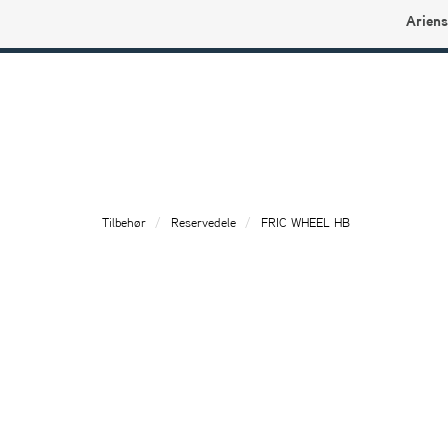
Ariens
Ariens profilbutikk
Tilbehør
Reservedele
FRIC WHEEL HB