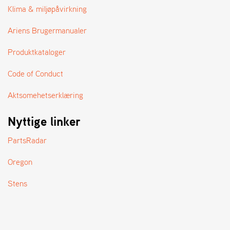
A
Klima & miljøpåvirkning
N
D
Ariens Brugermanualer
L
E
Produktkataloger
R
S
Ø
Code of Conduct
G
E
Aktsomehetserklæring
R
Nyttige linker
PartsRadar
Oregon
Stens