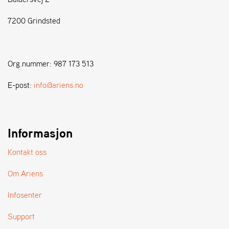
7200 Grindsted
S
T
E
N
Org.nummer: 987 173 513
S
E-post:
info@ariens.no
W
E
I
B
Informasjon
A
N
Kontakt oss
G
Om Ariens
F
Infosenter
O
R
Support
H