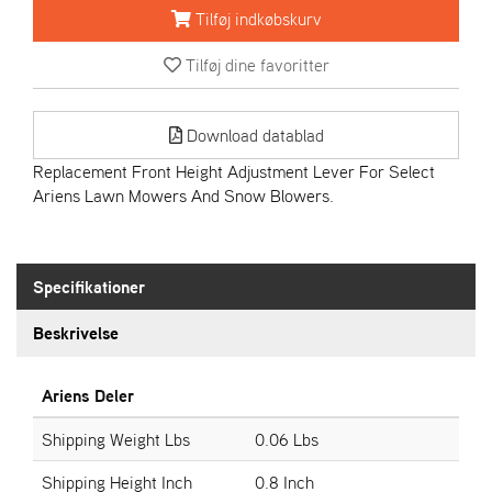
R
Tilføj indkøbskurv
I
E
Tilføj dine favoritter
N
S
Download datablad
A
Replacement Front Height Adjustment Lever For Select
S
Ariens Lawn Mowers And Snow Blowers.
-
M
O
T
Specifikationer
O
R
Beskrivelse
E
Ariens Deler
L
I
Shipping Weight Lbs
0.06 Lbs
E
T
Shipping Height Inch
0.8 Inch