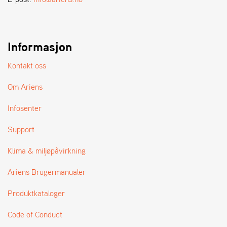
A
N
D
L
E
Informasjon
R
S
Kontakt oss
Ø
G
Om Ariens
E
R
Infosenter
Support
Klima & miljøpåvirkning
Ariens Brugermanualer
Produktkataloger
Code of Conduct