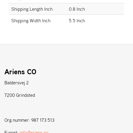
Shipping Length Inch
0.8 Inch
S
Shipping Width Inch
5.5 Inch
T
E
N
S
W
E
I
Ariens CO
B
A
Baldersvej 2
N
G
7200 Grindsted
F
O
Org.nummer: 987 173 513
R
H
E-post:
info@ariens.no