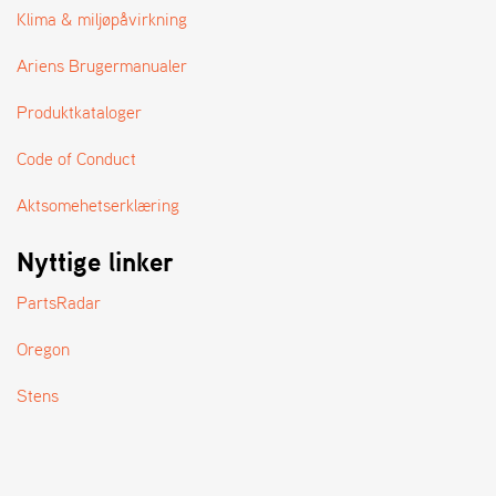
A
Klima & miljøpåvirkning
N
D
Ariens Brugermanualer
L
E
Produktkataloger
R
S
Ø
Code of Conduct
G
E
Aktsomehetserklæring
R
Nyttige linker
PartsRadar
Oregon
Stens