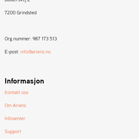
7200 Grindsted
S
T
E
N
Org.nummer: 987 173 513
S
E-post:
info@ariens.no
W
E
I
B
Informasjon
A
N
Kontakt oss
G
Om Ariens
F
Infosenter
O
R
Support
H