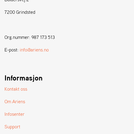
7200 Grindsted
S
T
E
N
Org.nummer: 987 173 513
S
E-post:
info@ariens.no
W
E
I
B
Informasjon
A
N
Kontakt oss
G
Om Ariens
F
Infosenter
O
R
Support
H