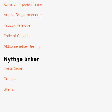
A
Klima & miljøpåvirkning
N
D
Ariens Brugermanualer
L
E
Produktkataloger
R
S
Ø
Code of Conduct
G
E
Aktsomehetserklæring
R
Nyttige linker
PartsRadar
Oregon
Stens