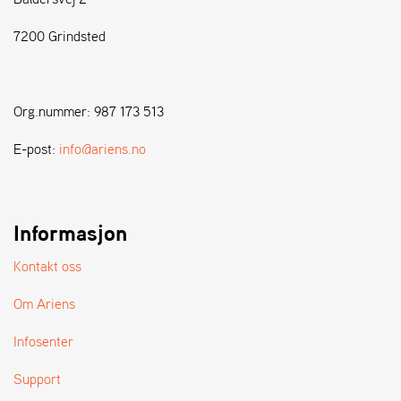
7200 Grindsted
S
T
E
N
Org.nummer: 987 173 513
S
E-post:
info@ariens.no
W
E
I
B
Informasjon
A
N
Kontakt oss
G
Om Ariens
F
Infosenter
O
R
Support
H