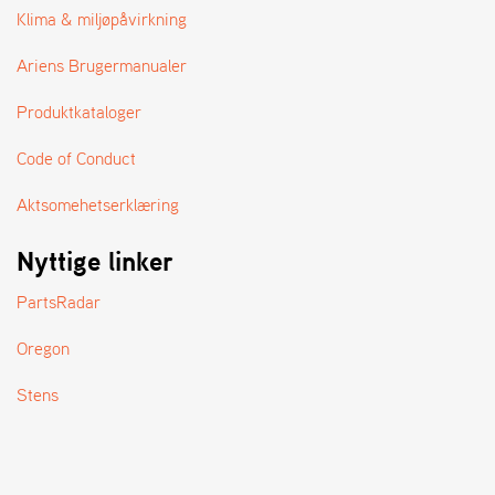
A
Klima & miljøpåvirkning
N
D
Ariens Brugermanualer
L
E
Produktkataloger
R
S
Ø
Code of Conduct
G
E
Aktsomehetserklæring
R
Nyttige linker
PartsRadar
Oregon
Stens