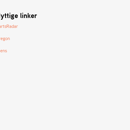
yttige linker
artsRadar
regon
tens