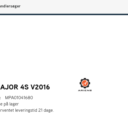
andlersøger
0
Min side
Infocenter
Favoritter
AJOR 4S V2016
:
MPA01041680
ke på lager
orventet leveringstid 21 dage.