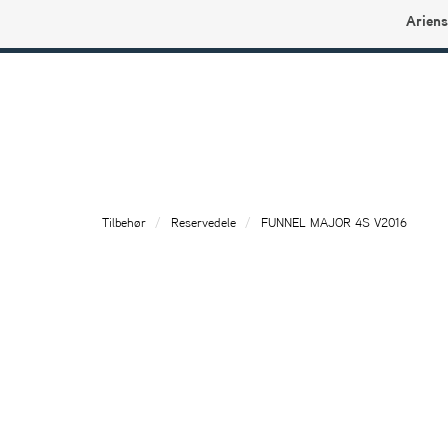
Ariens
Ariens profilbutikk
Tilbehør
Reservedele
FUNNEL MAJOR 4S V2016