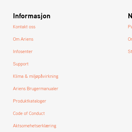
Informasjon
N
Kontakt oss
P
Om Ariens
O
Infosenter
S
Support
Klima & miljøpåvirkning
Ariens Brugermanualer
Produktkataloger
Code of Conduct
Aktsomehetserklæring