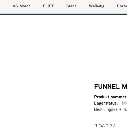
AS-Motor
ELIET
Stens
Weibang
Forh
FUNNEL M
Produkt nummer
Lagerstatus:
Ik
Bestillingsvare, f
3.063,74