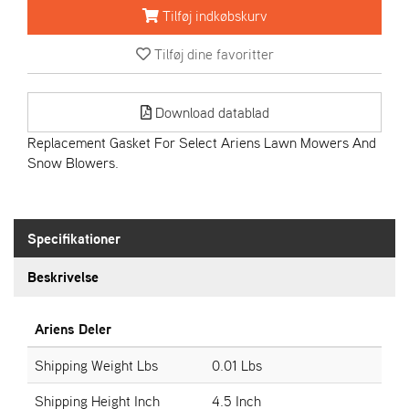
R
Tilføj indkøbskurv
I
E
Tilføj dine favoritter
N
S
Download datablad
A
Replacement Gasket For Select Ariens Lawn Mowers And
S
Snow Blowers.
-
M
O
T
Specifikationer
O
R
Beskrivelse
E
Ariens Deler
L
I
Shipping Weight Lbs
0.01 Lbs
E
T
Shipping Height Inch
4.5 Inch