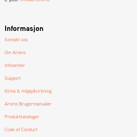
A
N
D
L
E
Informasjon
R
S
Kontakt oss
Ø
G
Om Ariens
E
R
Infosenter
Support
Klima & miljøpåvirkning
Ariens Brugermanualer
Produktkataloger
Code of Conduct