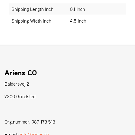
Shipping Length Inch
0.1 Inch
S
Shipping Width Inch
4.5 Inch
T
E
N
S
W
E
I
Ariens CO
B
A
Baldersvej 2
N
G
7200 Grindsted
F
O
Org.nummer: 987 173 513
R
H
E-post:
info@ariens.no