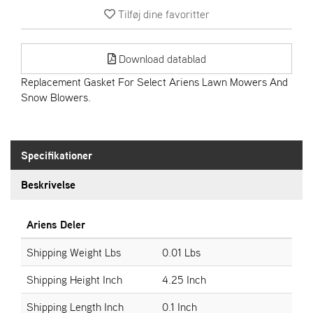
Tilføj dine favoritter
S
T
Download datablad
E
N
Replacement Gasket For Select Ariens Lawn Mowers And
S
Snow Blowers.
W
E
Specifikationer
I
B
Beskrivelse
A
N
G
Ariens Deler
Shipping Weight Lbs
0.01 Lbs
F
O
Shipping Height Inch
4.25 Inch
R
H
Shipping Length Inch
0.1 Inch