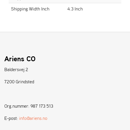
A
N
Shipping Width Inch
4.3 Inch
D
L
E
R
S
Ø
G
E
R
Ariens CO
Baldersvej 2
7200 Grindsted
Org.nummer: 987 173 513
E-post:
info@ariens.no