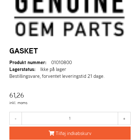
R
I
E
N
S
A
GASKET
S
-
Produkt nummer:
01010800
M
Lagerstatus:
Ikke på lager
O
Bestillingsvare, forventet leveringstid 21 dage.
T
O
R
61,26
inkl. moms
E
L
-
+
I
E
Tilføj indkøbskurv
T