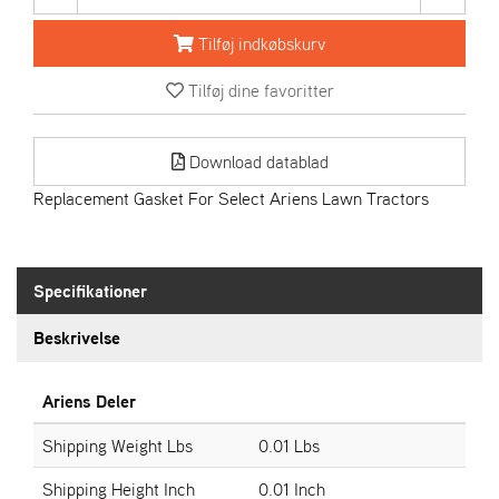
R
I
Tilføj indkøbskurv
E
N
Tilføj dine favoritter
S
Download datablad
A
S
Replacement Gasket For Select Ariens Lawn Tractors
-
M
O
T
Specifikationer
O
R
Beskrivelse
E
Ariens Deler
L
I
Shipping Weight Lbs
0.01 Lbs
E
T
Shipping Height Inch
0.01 Inch