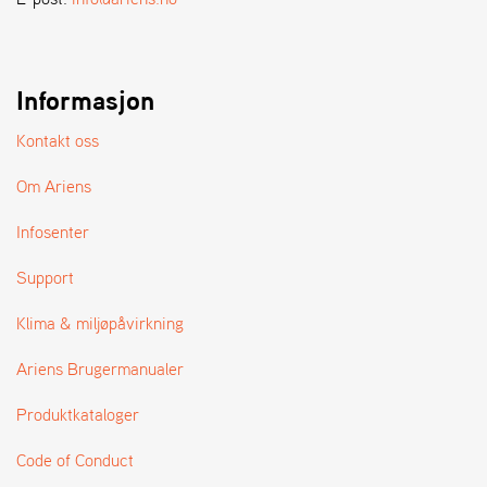
A
N
D
L
E
Informasjon
R
S
Kontakt oss
Ø
G
Om Ariens
E
R
Infosenter
Support
Klima & miljøpåvirkning
Ariens Brugermanualer
Produktkataloger
Code of Conduct