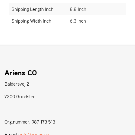
Shipping Length Inch
8.8 Inch
S
Shipping Width Inch
6.3 Inch
T
E
N
S
W
E
I
Ariens CO
B
A
Baldersvej 2
N
G
7200 Grindsted
F
O
Org.nummer: 987 173 513
R
H
E-post:
info@ariens.no