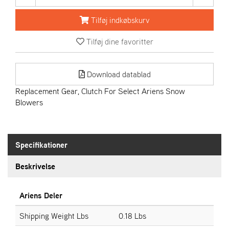
R
I
Tilføj indkøbskurv
E
N
Tilføj dine favoritter
S
Download datablad
A
S
Replacement Gear, Clutch For Select Ariens Snow
-
Blowers
M
O
T
O
Specifikationer
R
Beskrivelse
E
L
Ariens Deler
I
E
Shipping Weight Lbs
0.18 Lbs
T