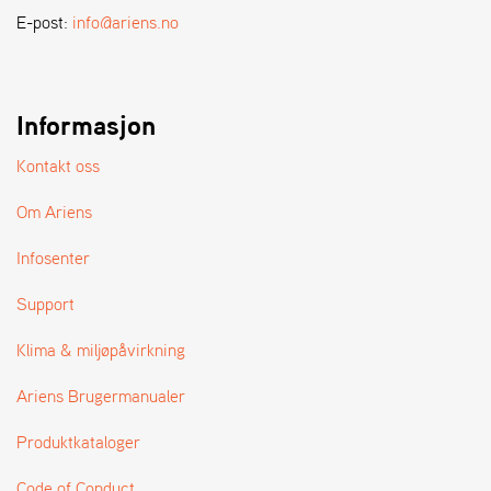
A
E-post:
info@ariens.no
N
D
L
E
R
Informasjon
S
Ø
Kontakt oss
G
E
Om Ariens
R
Infosenter
Support
Klima & miljøpåvirkning
Ariens Brugermanualer
Produktkataloger
Code of Conduct