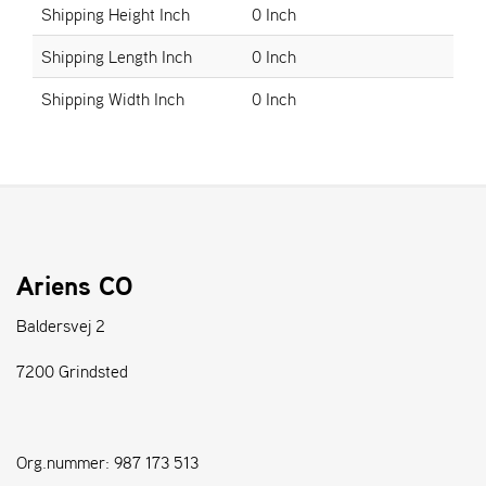
Shipping Height Inch
0 Inch
S
Shipping Length Inch
0 Inch
T
E
Shipping Width Inch
0 Inch
N
S
W
E
I
B
Ariens CO
A
N
Baldersvej 2
G
7200 Grindsted
F
O
R
Org.nummer: 987 173 513
H