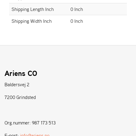
Shipping Length Inch
0 Inch
S
Shipping Width Inch
0 Inch
T
E
N
S
W
E
I
Ariens CO
B
A
Baldersvej 2
N
G
7200 Grindsted
F
O
Org.nummer: 987 173 513
R
H
E-post:
info@ariens.no