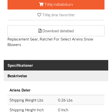
R
Tilføj indkøbskurv
I
E
Tilføj dine favoritter
N
S
Download datablad
A
Replacement Gear, Ratchet For Select Ariens Snow
S
Blowers
-
M
O
T
Specifikationer
O
R
Beskrivelse
E
Ariens Deler
L
I
Shipping Weight Lbs
0.26 Lbs
E
T
Shipping Height Inch
0 Inch