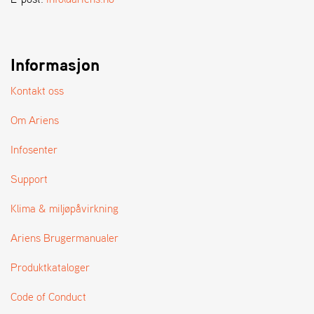
A
N
D
L
E
Informasjon
R
S
Kontakt oss
Ø
G
Om Ariens
E
R
Infosenter
Support
Klima & miljøpåvirkning
Ariens Brugermanualer
Produktkataloger
Code of Conduct