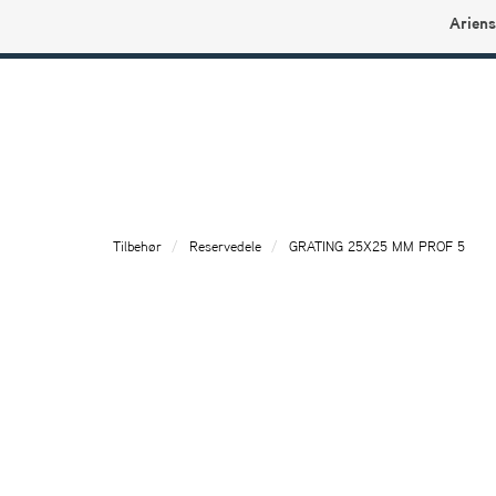
Ariens
Ariens profilbutikk
Tilbehør
Reservedele
GRATING 25X25 MM PROF 5