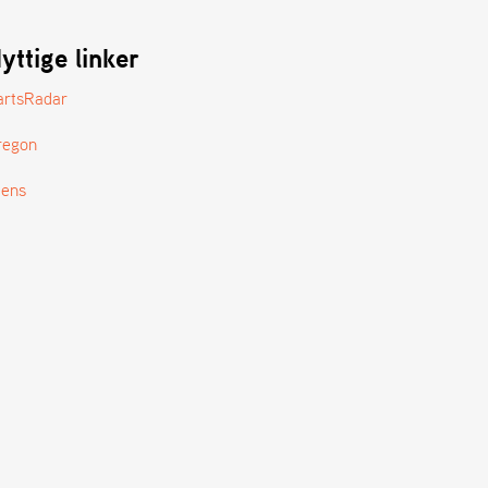
yttige linker
artsRadar
regon
tens