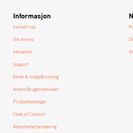
Informasjon
N
Kontakt oss
P
Om Ariens
O
Infosenter
S
Support
Klima & miljøpåvirkning
Ariens Brugermanualer
Produktkataloger
Code of Conduct
Aktsomehetserklæring