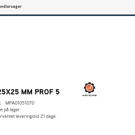
andlersøger
0
Min side
Infocenter
Favoritter
25X25 MM PROF 5
:
MPA01051070
ke på lager
orventet leveringstid 21 dage.