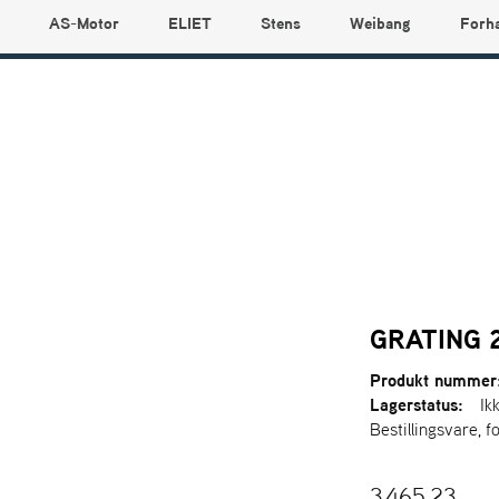
AS-Motor
ELIET
Stens
Weibang
Forh
GRATING 
Produkt nummer
Lagerstatus:
Ik
Bestillingsvare, f
3.465,23