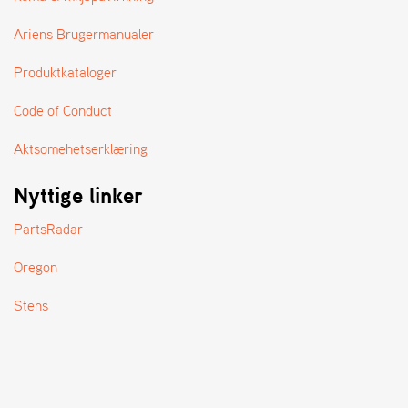
A
N
Ariens Brugermanualer
D
L
Produktkataloger
E
R
S
Code of Conduct
Ø
G
Aktsomehetserklæring
E
R
Nyttige linker
PartsRadar
Oregon
Stens