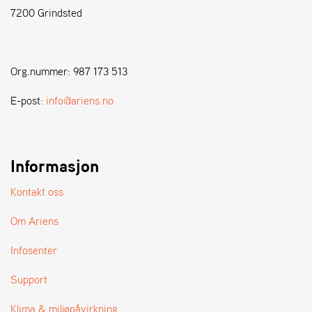
7200 Grindsted
S
T
E
Org.nummer: 987 173 513
N
S
E-post:
info@ariens.no
W
E
Informasjon
I
B
A
Kontakt oss
N
G
Om Ariens
Infosenter
F
O
Support
R
H
Klima & miljøpåvirkning