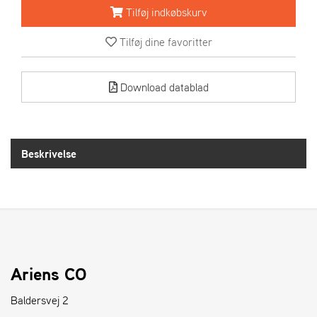
R
Tilføj indkøbskurv
I
E
Tilføj dine favoritter
N
S
Download datablad
A
S
-
M
Beskrivelse
O
T
O
R
E
L
Ariens CO
I
E
Baldersvej 2
T