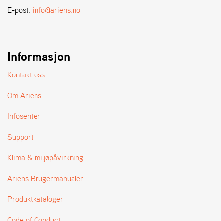
A
E-post:
info@ariens.no
N
D
L
E
R
Informasjon
S
Ø
Kontakt oss
G
E
Om Ariens
R
Infosenter
Support
Klima & miljøpåvirkning
Ariens Brugermanualer
Produktkataloger
Code of Conduct