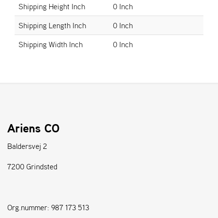
Shipping Height Inch
0 Inch
S
Shipping Length Inch
0 Inch
T
E
Shipping Width Inch
0 Inch
N
S
W
E
I
B
Ariens CO
A
N
Baldersvej 2
G
7200 Grindsted
F
O
R
Org.nummer: 987 173 513
H