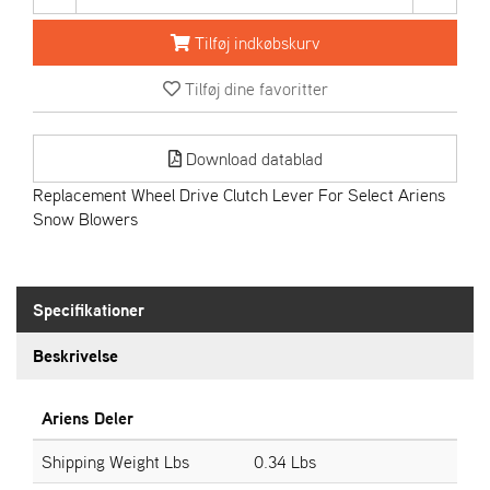
R
I
Tilføj indkøbskurv
E
N
Tilføj dine favoritter
S
Download datablad
A
S
Replacement Wheel Drive Clutch Lever For Select Ariens
-
Snow Blowers
M
O
T
O
Specifikationer
R
Beskrivelse
E
L
Ariens Deler
I
E
Shipping Weight Lbs
0.34 Lbs
T