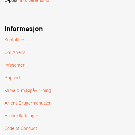
E-post:
info@ariens.no
R
S
Ø
G
E
Informasjon
R
Kontakt oss
Om Ariens
Infosenter
Support
Klima & miljøpåvirkning
Ariens Brugermanualer
Produktkataloger
Code of Conduct