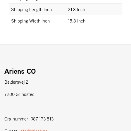
T
E
Shipping Length Inch
21.8 Inch
N
S
Shipping Width Inch
15.8 Inch
W
E
I
B
A
N
G
Ariens CO
F
Baldersvej 2
O
R
7200 Grindsted
H
A
N
D
Org.nummer: 987 173 513
L
E