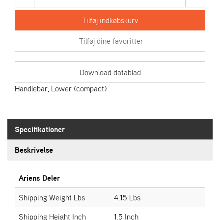
I
E
Tilføj indkøbskurv
N
S
Tilføj dine favoritter
A
S
Download datablad
-
M
Handlebar, Lower (compact)
O
T
O
R
Specifikationer
E
Beskrivelse
L
I
E
Ariens Deler
T
Shipping Weight Lbs
4.15 Lbs
S
Shipping Height Inch
1.5 Inch