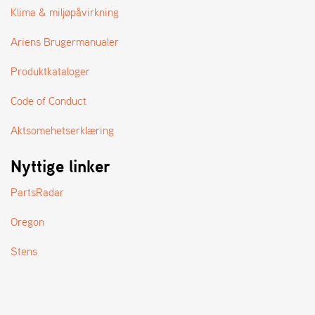
A
Klima & miljøpåvirkning
N
D
Ariens Brugermanualer
L
E
Produktkataloger
R
S
Ø
Code of Conduct
G
E
Aktsomehetserklæring
R
Nyttige linker
PartsRadar
Oregon
Stens