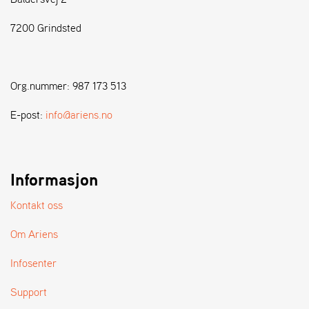
7200 Grindsted
S
T
E
N
Org.nummer: 987 173 513
S
E-post:
info@ariens.no
W
E
I
B
Informasjon
A
N
Kontakt oss
G
Om Ariens
F
Infosenter
O
R
Support
H