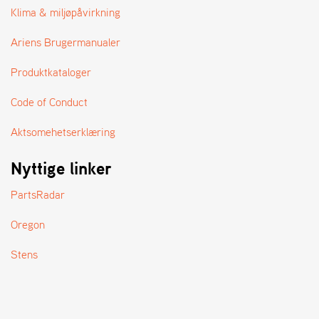
A
Klima & miljøpåvirkning
N
D
Ariens Brugermanualer
L
E
Produktkataloger
R
S
Ø
Code of Conduct
G
E
Aktsomehetserklæring
R
Nyttige linker
PartsRadar
Oregon
Stens