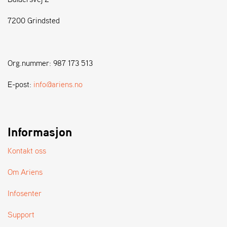
7200 Grindsted
S
T
E
N
Org.nummer: 987 173 513
S
E-post:
info@ariens.no
W
E
I
B
Informasjon
A
N
Kontakt oss
G
Om Ariens
F
Infosenter
O
R
Support
H