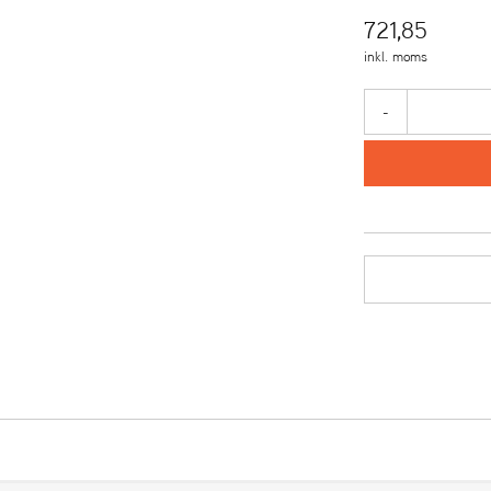
721,85
inkl. moms
-