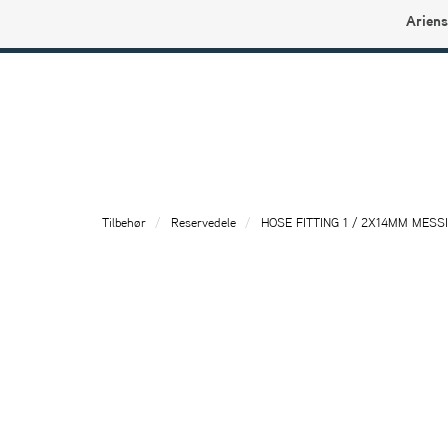
Ariens
Ariens profilbutikk
Tilbehør
Reservedele
HOSE FITTING 1 / 2X14MM MESS