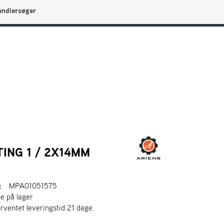
andlersøger
0
Min side
Infocenter
Favoritter
TING 1 / 2X14MM
:
MPA01051575
ke på lager
orventet leveringstid 21 dage.