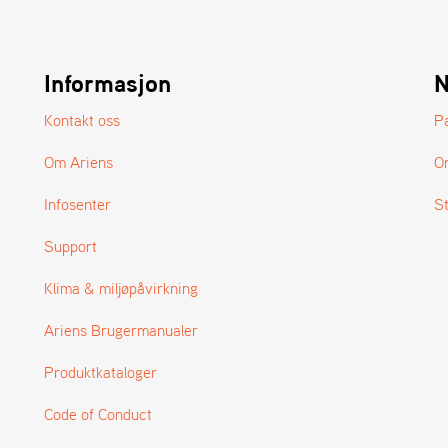
Informasjon
N
Kontakt oss
P
Om Ariens
O
Infosenter
S
Support
Klima & miljøpåvirkning
Ariens Brugermanualer
Produktkataloger
Code of Conduct