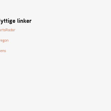
yttige linker
artsRadar
regon
tens