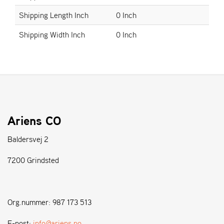
Shipping Length Inch
0 Inch
S
Shipping Width Inch
0 Inch
T
E
N
S
W
E
I
Ariens CO
B
A
Baldersvej 2
N
G
7200 Grindsted
F
O
Org.nummer: 987 173 513
R
H
E-post:
info@ariens.no