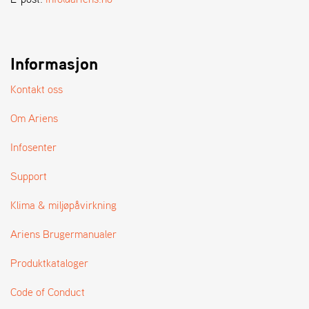
A
N
D
L
E
Informasjon
R
S
Kontakt oss
Ø
G
Om Ariens
E
R
Infosenter
Support
Klima & miljøpåvirkning
Ariens Brugermanualer
Produktkataloger
Code of Conduct