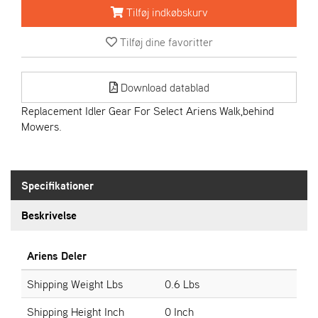
R
Tilføj indkøbskurv
I
E
Tilføj dine favoritter
N
S
Download datablad
A
Replacement Idler Gear For Select Ariens Walk,behind
S
Mowers.
-
M
O
T
Specifikationer
O
R
Beskrivelse
E
Ariens Deler
L
I
Shipping Weight Lbs
0.6 Lbs
E
T
Shipping Height Inch
0 Inch