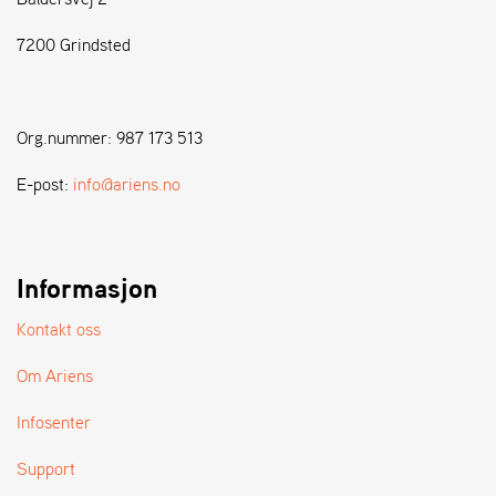
7200 Grindsted
S
T
E
N
Org.nummer: 987 173 513
S
E-post:
info@ariens.no
W
E
I
B
Informasjon
A
N
Kontakt oss
G
Om Ariens
F
Infosenter
O
R
Support
H