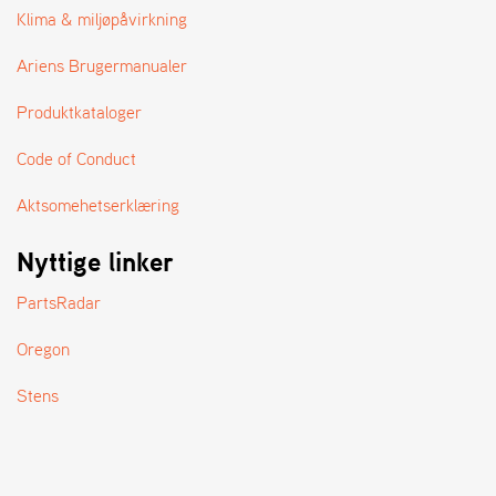
A
Klima & miljøpåvirkning
N
D
Ariens Brugermanualer
L
E
Produktkataloger
R
S
Ø
Code of Conduct
G
E
Aktsomehetserklæring
R
Nyttige linker
PartsRadar
Oregon
Stens