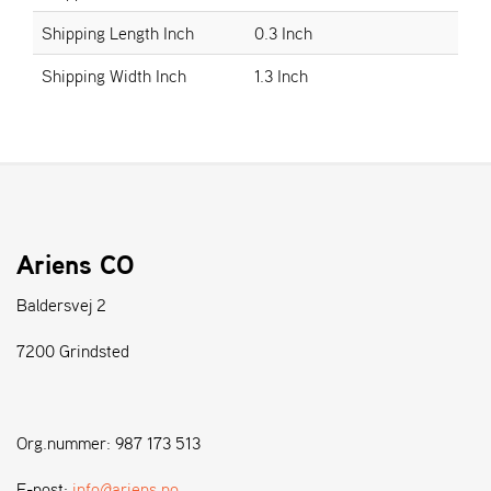
Shipping Length Inch
0.3 Inch
S
Shipping Width Inch
1.3 Inch
T
E
N
S
W
E
I
Ariens CO
B
A
Baldersvej 2
N
G
7200 Grindsted
F
O
Org.nummer: 987 173 513
R
H
E-post:
info@ariens.no