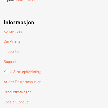
A
N
D
L
E
Informasjon
R
S
Kontakt oss
Ø
G
Om Ariens
E
R
Infosenter
Support
Klima & miljøpåvirkning
Ariens Brugermanualer
Produktkataloger
Code of Conduct