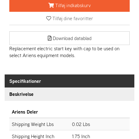
R
Tilføj indkøbskurv
I
E
Tilføj dine favoritter
N
S
Download datablad
A
Replacement electric start key with cap to be used on
S
select Ariens equipment models.
-
M
O
T
Specifikationer
O
R
Beskrivelse
E
Ariens Deler
L
I
Shipping Weight Lbs
0.02 Lbs
E
T
Shipping Height Inch
1.75 Inch