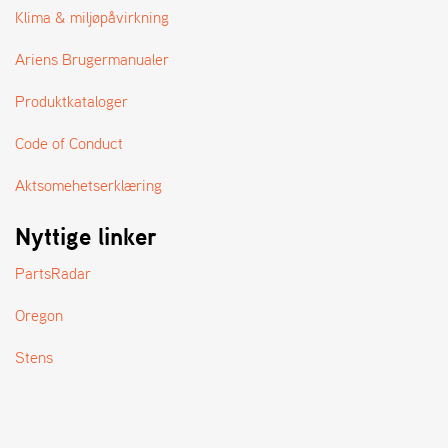
A
Klima & miljøpåvirkning
N
D
Ariens Brugermanualer
L
E
Produktkataloger
R
S
Ø
Code of Conduct
G
E
Aktsomehetserklæring
R
Nyttige linker
PartsRadar
Oregon
Stens