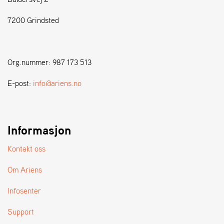
7200 Grindsted
S
T
E
N
Org.nummer: 987 173 513
S
E-post:
info@ariens.no
W
E
I
B
Informasjon
A
N
Kontakt oss
G
Om Ariens
F
Infosenter
O
R
Support
H