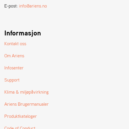
A
E-post:
info@ariens.no
N
D
L
E
R
Informasjon
S
Ø
Kontakt oss
G
E
Om Ariens
R
Infosenter
Support
Klima & miljøpåvirkning
Ariens Brugermanualer
Produktkataloger
Code of Conduct