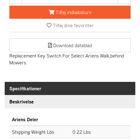
R
I
Tilføj indkøbskurv
E
N
Tilføj dine favoritter
S
Download datablad
A
S
Replacement Key Switch For Select Ariens Walk,behind
-
Mowers.
M
O
T
O
Specifikationer
R
Beskrivelse
E
L
Ariens Deler
I
E
Shipping Weight Lbs
0.22 Lbs
T