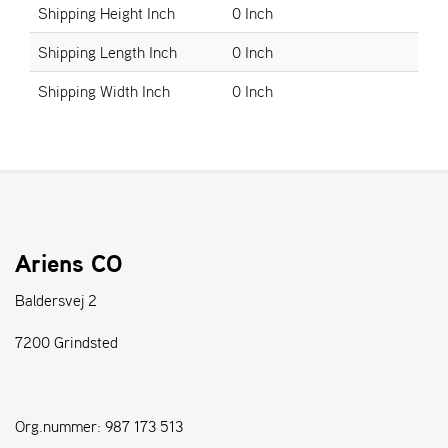
Shipping Height Inch
0 Inch
S
Shipping Length Inch
0 Inch
T
E
Shipping Width Inch
0 Inch
N
S
W
E
I
B
Ariens CO
A
N
Baldersvej 2
G
7200 Grindsted
F
O
R
Org.nummer: 987 173 513
H