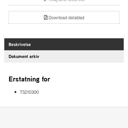
S
Download datablad
T
E
N
S
Beskrivelse
W
Dokument arkiv
E
I
B
Erstatning for
A
N
G
73210300
F
O
R
H