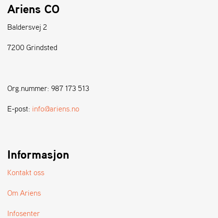
A
Ariens CO
N
D
Baldersvej 2
L
E
7200 Grindsted
R
S
Ø
G
E
Org.nummer: 987 173 513
R
E-post:
info@ariens.no
Informasjon
Kontakt oss
Om Ariens
Infosenter