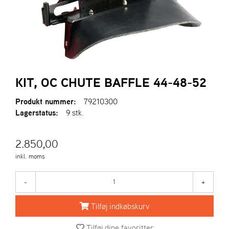
R
I
E
N
S
A
KIT, OC CHUTE BAFFLE 44-48-52
S
-
Produkt nummer:
79210300
M
Lagerstatus:
9 stk.
O
T
O
2.850,00
R
inkl. moms
E
-
+
L
I
Tilføj indkøbskurv
E
T
Tilføj dine favoritter