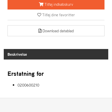
R
Tilføj indkøbskurv
I
E
Tilføj dine favoritter
N
S
Download datablad
A
S
-
M
Beskrivelse
O
T
O
R
Erstatning for
0200600210
E
L
I
E
T