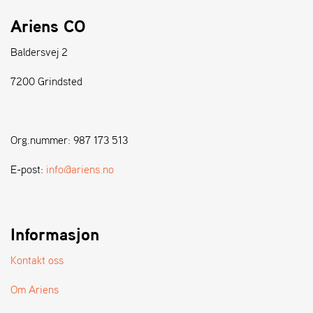
Ariens CO
S
T
Baldersvej 2
E
N
7200 Grindsted
S
W
Org.nummer: 987 173 513
E
I
E-post:
info@ariens.no
B
A
N
G
Informasjon
Kontakt oss
F
O
Om Ariens
R
H