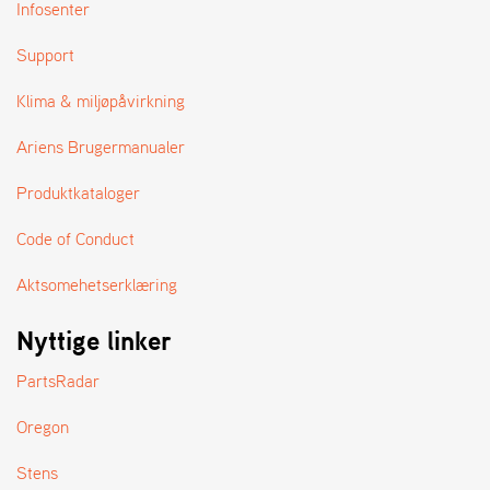
A
Infosenter
N
D
Support
L
E
Klima & miljøpåvirkning
R
S
Ariens Brugermanualer
Ø
G
Produktkataloger
E
R
Code of Conduct
Aktsomehetserklæring
Nyttige linker
PartsRadar
Oregon
Stens