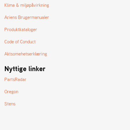
A
Klima & miljøpåvirkning
N
D
Ariens Brugermanualer
L
E
Produktkataloger
R
S
Ø
Code of Conduct
G
E
Aktsomehetserklæring
R
Nyttige linker
PartsRadar
Oregon
Stens