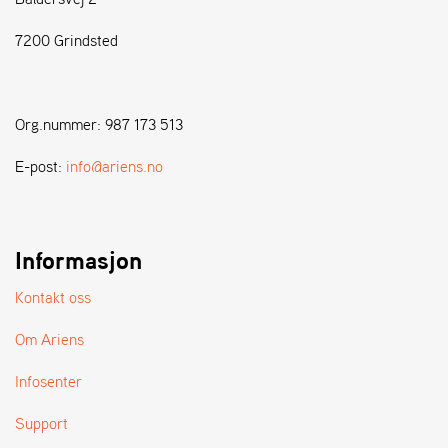
7200 Grindsted
S
T
E
N
Org.nummer: 987 173 513
S
E-post:
info@ariens.no
W
E
I
B
Informasjon
A
N
Kontakt oss
G
Om Ariens
F
Infosenter
O
R
Support
H