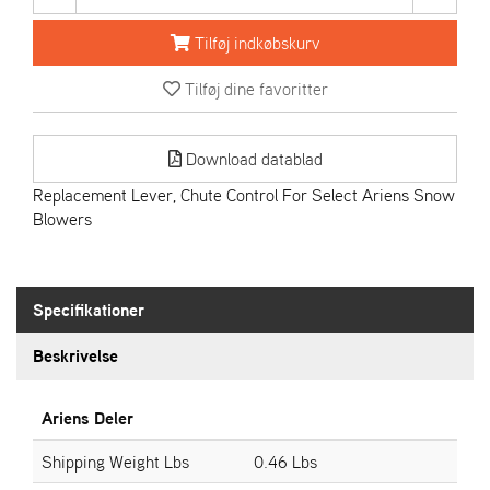
R
I
Tilføj indkøbskurv
E
N
Tilføj dine favoritter
S
Download datablad
A
S
Replacement Lever, Chute Control For Select Ariens Snow
-
Blowers
M
O
T
O
Specifikationer
R
Beskrivelse
E
L
Ariens Deler
I
E
Shipping Weight Lbs
0.46 Lbs
T