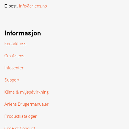
A
E-post:
info@ariens.no
N
D
L
E
R
Informasjon
S
Ø
Kontakt oss
G
E
Om Ariens
R
Infosenter
Support
Klima & miljøpåvirkning
Ariens Brugermanualer
Produktkataloger
Code of Conduct