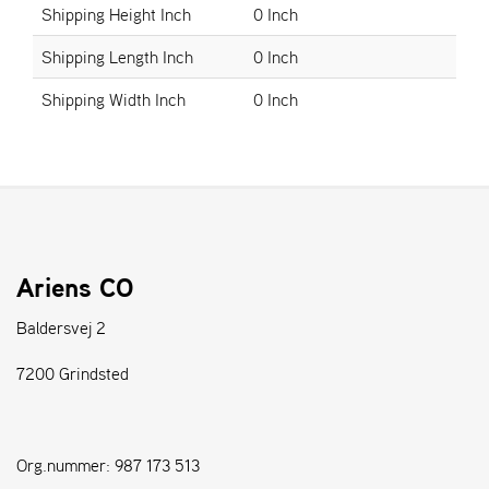
Shipping Height Inch
0 Inch
S
Shipping Length Inch
0 Inch
T
E
Shipping Width Inch
0 Inch
N
S
W
E
I
B
Ariens CO
A
N
Baldersvej 2
G
7200 Grindsted
F
O
R
Org.nummer: 987 173 513
H