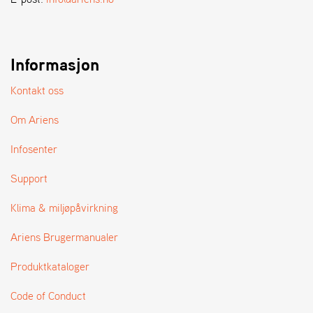
A
N
D
L
E
Informasjon
R
S
Kontakt oss
Ø
G
Om Ariens
E
R
Infosenter
Support
Klima & miljøpåvirkning
Ariens Brugermanualer
Produktkataloger
Code of Conduct