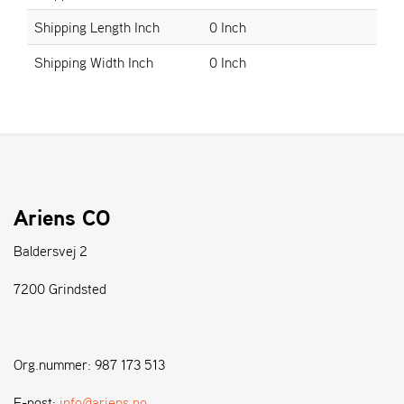
Shipping Length Inch
0 Inch
S
Shipping Width Inch
0 Inch
T
E
N
S
W
E
I
Ariens CO
B
A
Baldersvej 2
N
G
7200 Grindsted
F
O
Org.nummer: 987 173 513
R
H
E-post:
info@ariens.no