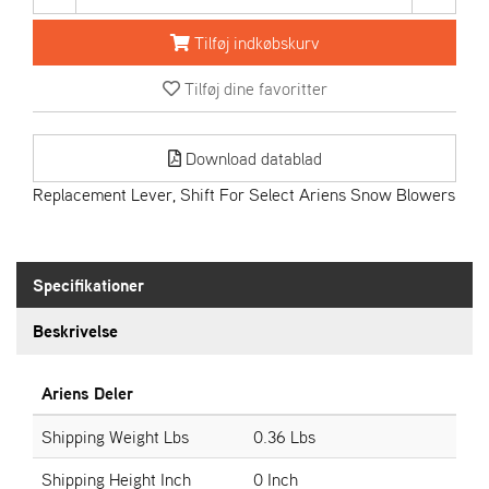
R
I
Tilføj indkøbskurv
E
N
Tilføj dine favoritter
S
Download datablad
A
S
Replacement Lever, Shift For Select Ariens Snow Blowers
-
M
O
T
Specifikationer
O
R
Beskrivelse
E
Ariens Deler
L
I
Shipping Weight Lbs
0.36 Lbs
E
T
Shipping Height Inch
0 Inch