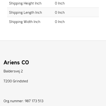
Shipping Height Inch
0 Inch
S
Shipping Length Inch
0 Inch
T
E
Shipping Width Inch
0 Inch
N
S
W
E
I
B
Ariens CO
A
N
Baldersvej 2
G
7200 Grindsted
F
O
R
Org.nummer: 987 173 513
H