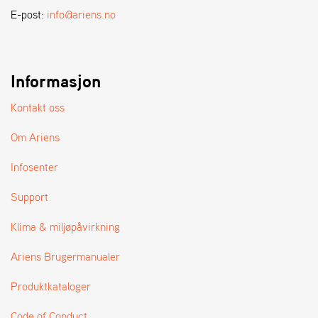
A
E-post:
info@ariens.no
N
D
L
E
R
Informasjon
S
Ø
Kontakt oss
G
E
Om Ariens
R
Infosenter
Support
Klima & miljøpåvirkning
Ariens Brugermanualer
Produktkataloger
Code of Conduct