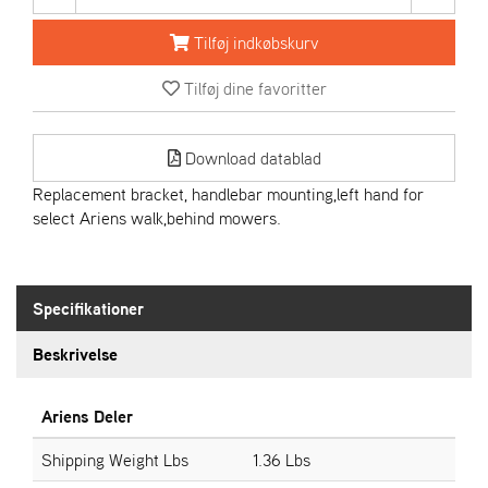
R
I
Tilføj indkøbskurv
E
N
Tilføj dine favoritter
S
Download datablad
A
S
Replacement bracket, handlebar mounting,left hand for
-
select Ariens walk,behind mowers.
M
O
T
O
Specifikationer
R
Beskrivelse
E
L
Ariens Deler
I
E
Shipping Weight Lbs
1.36 Lbs
T