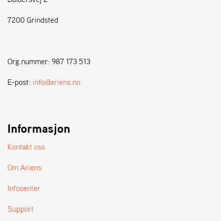
7200 Grindsted
S
T
E
N
Org.nummer: 987 173 513
S
E-post:
info@ariens.no
W
E
I
B
Informasjon
A
N
Kontakt oss
G
Om Ariens
F
Infosenter
O
R
Support
H