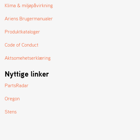
A
Klima & miljøpåvirkning
N
D
Ariens Brugermanualer
L
E
Produktkataloger
R
S
Ø
Code of Conduct
G
E
Aktsomehetserklæring
R
Nyttige linker
PartsRadar
Oregon
Stens