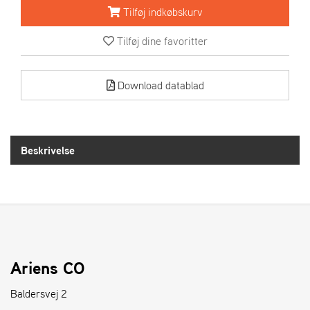
R
Tilføj indkøbskurv
I
E
Tilføj dine favoritter
N
S
Download datablad
A
S
-
M
Beskrivelse
O
T
O
R
E
L
Ariens CO
I
E
Baldersvej 2
T