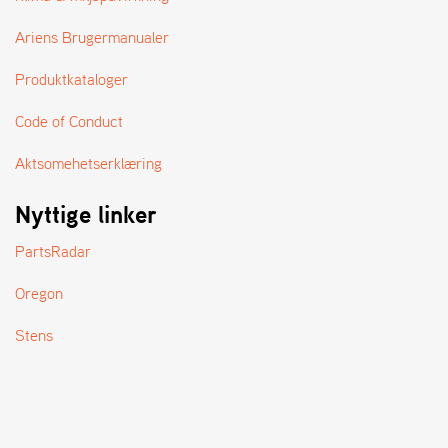
A
N
Ariens Brugermanualer
D
L
Produktkataloger
E
R
S
Code of Conduct
Ø
G
Aktsomehetserklæring
E
R
Nyttige linker
PartsRadar
Oregon
Stens