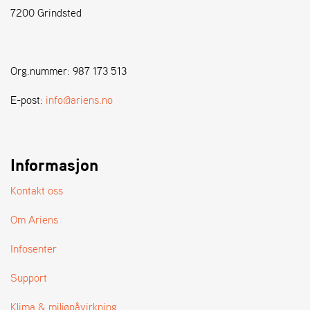
7200 Grindsted
S
T
E
Org.nummer: 987 173 513
N
S
E-post:
info@ariens.no
W
E
Informasjon
I
B
A
Kontakt oss
N
G
Om Ariens
Infosenter
F
O
Support
R
H
Klima & miljøpåvirkning