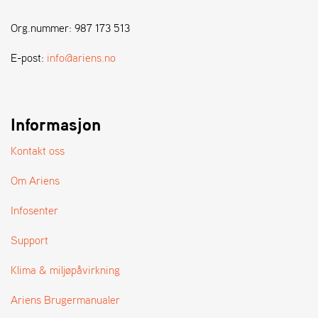
A
N
Org.nummer: 987 173 513
D
L
E-post:
info@ariens.no
E
R
S
Ø
G
Informasjon
E
R
Kontakt oss
Om Ariens
Infosenter
Support
Klima & miljøpåvirkning
Ariens Brugermanualer