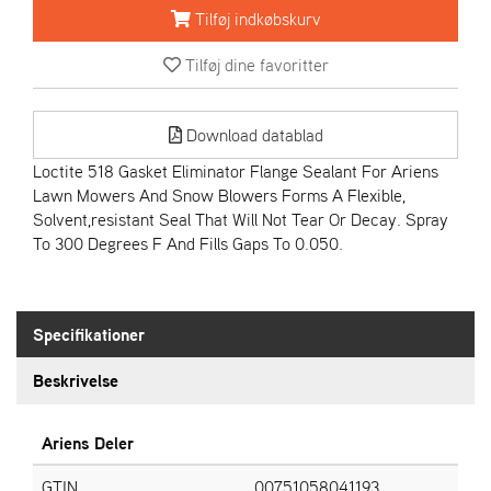
R
Tilføj indkøbskurv
I
E
Tilføj dine favoritter
N
S
Download datablad
A
Loctite 518 Gasket Eliminator Flange Sealant For Ariens
S
Lawn Mowers And Snow Blowers Forms A Flexible,
-
Solvent,resistant Seal That Will Not Tear Or Decay. Spray
M
To 300 Degrees F And Fills Gaps To 0.050.
O
T
O
R
Specifikationer
Beskrivelse
E
L
I
Ariens Deler
E
T
GTIN
00751058041193