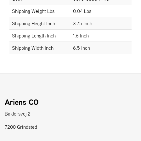
Shipping Weight Lbs
0.04 Lbs
S
T
Shipping Height Inch
3.75 Inch
E
N
Shipping Length Inch
1.6 Inch
S
Shipping Width Inch
6.5 Inch
W
E
I
B
A
N
G
Ariens CO
Baldersvej 2
F
O
7200 Grindsted
R
H