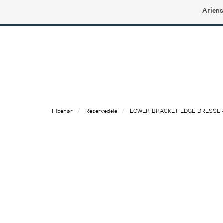
Ariens
Ariens profilbutikk
Tilbehør
Reservedele
LOWER BRACKET EDGE DRESSE