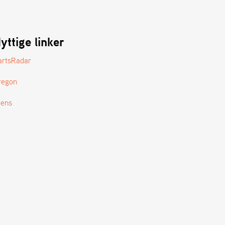
yttige linker
artsRadar
regon
tens