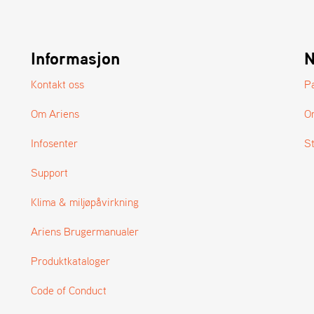
Informasjon
N
Kontakt oss
P
Om Ariens
O
Infosenter
S
Support
Klima & miljøpåvirkning
Ariens Brugermanualer
Produktkataloger
Code of Conduct