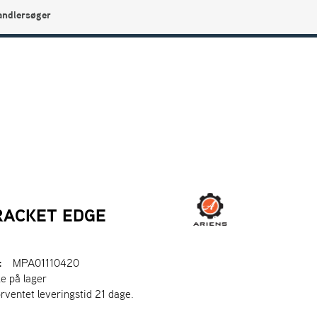
andlersøger
0
Min side
Infocenter
Favoritter
RACKET EDGE
:
MPA01110420
ke på lager
orventet leveringstid 21 dage.