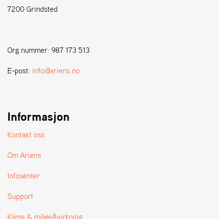
7200 Grindsted
S
T
E
Org.nummer: 987 173 513
N
S
E-post:
info@ariens.no
W
E
Informasjon
I
B
A
Kontakt oss
N
G
Om Ariens
Infosenter
F
O
Support
R
H
Klima & miljøpåvirkning