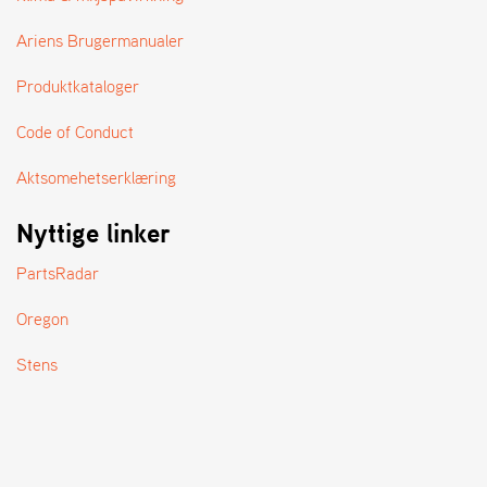
A
N
Ariens Brugermanualer
D
L
Produktkataloger
E
R
S
Code of Conduct
Ø
G
Aktsomehetserklæring
E
R
Nyttige linker
PartsRadar
Oregon
Stens