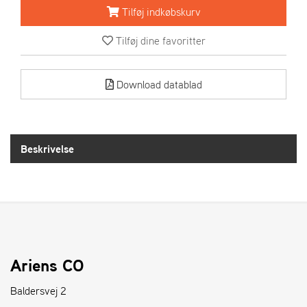
R
Tilføj indkøbskurv
I
E
Tilføj dine favoritter
N
S
Download datablad
A
S
-
M
Beskrivelse
O
T
O
R
E
L
Ariens CO
I
E
Baldersvej 2
T